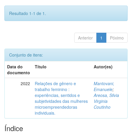
Resultado 1-1 de 1.
Anterior
1
Póximo
Conjunto de itens:
Data do
Título
Autor(es)
documento
2022
Relações de gênero e
Mantovani,
trabalho feminino :
Emanuele
;
experiências, sentidos e
Areosa, Silvia
subjetividades das mulheres
Virginia
microempreendedoras
Coutinho
individuais.
Índice