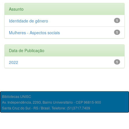
Assunto
Identidade de gênero
1
Mulheres - Aspectos sociais
1
Data de Publicação
2022
1
Bibliotecas UNISC
Av. Independência, 2293, Bairro Universitário - CEP 96815-900
Santa Cruz do Sul - RS / Brasil. Telefone: (51)3717.7409