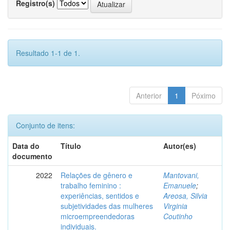
Registro(s)
Resultado 1-1 de 1.
Anterior
1
Póximo
Conjunto de itens:
Data do
Título
Autor(es)
documento
2022
Relações de gênero e
Mantovani,
trabalho feminino :
Emanuele
;
experiências, sentidos e
Areosa, Silvia
subjetividades das mulheres
Virginia
microempreendedoras
Coutinho
individuais.