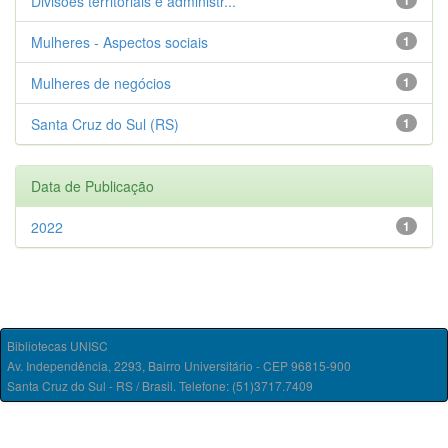
Divisões territoriais e administr...
1
Mulheres - Aspectos sociais
1
Mulheres de negócios
1
Santa Cruz do Sul (RS)
1
Data de Publicação
2022
1
Bibliotecas UNISC
Av. Independência, 2293, Bairro Universitário - CEP 96815-900
Santa Cruz do Sul - RS / Brasil. Telefone: (51)3717.7409