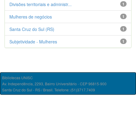
Divisões territoriais e administr...
1
Mulheres de negócios
1
Santa Cruz do Sul (RS)
1
Subjetividade - Mulheres
1
Bibliotecas UNISC
Av. Independência, 2293, Bairro Universitário - CEP 96815-900
Santa Cruz do Sul - RS / Brasil. Telefone: (51)3717.7409