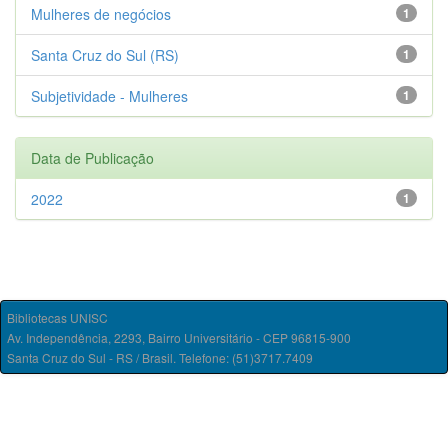
Mulheres de negócios
1
Santa Cruz do Sul (RS)
1
Subjetividade - Mulheres
1
Data de Publicação
2022
1
Bibliotecas UNISC
Av. Independência, 2293, Bairro Universitário - CEP 96815-900
Santa Cruz do Sul - RS / Brasil. Telefone: (51)3717.7409