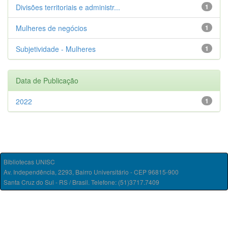
Divisões territoriais e administr...
1
Mulheres de negócios
1
Subjetividade - Mulheres
1
Data de Publicação
2022
1
Bibliotecas UNISC
Av. Independência, 2293, Bairro Universitário - CEP 96815-900
Santa Cruz do Sul - RS / Brasil. Telefone: (51)3717.7409