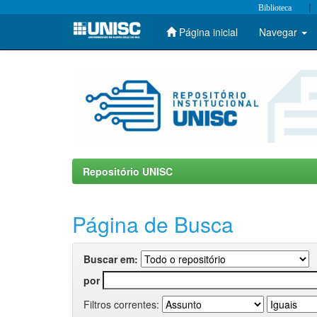
|
Biblioteca
Página inicial
Navegar
Skip
navigation
Repositório UNISC
Página de Busca
Buscar em:
por
Filtros correntes: