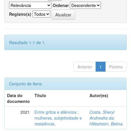
Ordenar
Registro(s)
Resultado 1-1 de 1.
Anterior
1
Póximo
Conjunto de itens:
Data do
Título
Autor(es)
documento
2021
Entre gritos e silêncios :
Costa, Sheryl
mulheres, subjetividade e
Andreatta da
;
resistência.
Hillesheim, Betina.