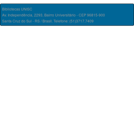
Bibliotecas UNISC
Av. Independência, 2293, Bairro Universitário - CEP 96815-900
Santa Cruz do Sul - RS / Brasil. Telefone: (51)3717.7409