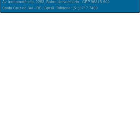
Av. Independência, 2293, Bairro Universitário - CEP 96815-900
Santa Cruz do Sul - RS / Brasil. Telefone: (51)3717.7409