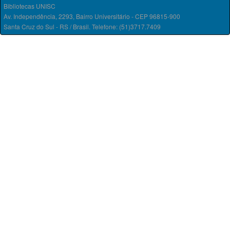
Bibliotecas UNISC
Av. Independência, 2293, Bairro Universitário - CEP 96815-900
Santa Cruz do Sul - RS / Brasil. Telefone: (51)3717.7409