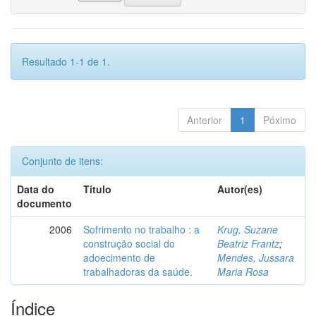
Resultado 1-1 de 1.
Anterior
1
Póximo
Conjunto de itens:
Data do
Título
Autor(es)
documento
2006
Sofrimento no trabalho : a
Krug, Suzane
construção social do
Beatriz Frantz
;
adoecimento de
Mendes, Jussara
trabalhadoras da saúde.
Maria Rosa
Índice