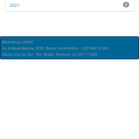
2021
1
Bibliotecas UNISC
Av. Independência, 2293, Bairro Universitário - CEP 96815-900
Santa Cruz do Sul - RS / Brasil. Telefone: (51)3717.7409