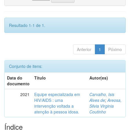
Resultado 1-1 de 1.
Anterior
1
Póximo
Conjunto de itens:
Data do
Título
Autor(es)
documento
2021
Equipe especializada em
Carvalho, Isis
HIV/AIDS : uma
Alves de
;
Areosa,
intervenção voltada a
Silvia Virginia
atenção à pessoa idosa.
Coutinho
Índice