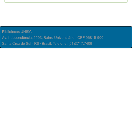
Bibliotecas UNISC
Av. Independência, 2293, Bairro Universitário - CEP 96815-900
Santa Cruz do Sul - RS / Brasil. Telefone: (51)3717.7409