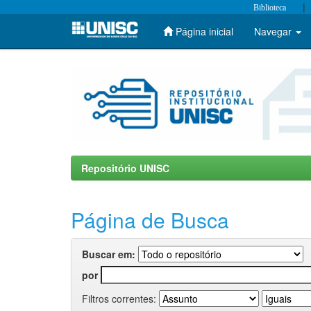
|
Biblioteca
Página inicial
Navegar
Skip
navigation
Repositório UNISC
Página de Busca
Buscar em:
por
Filtros correntes: