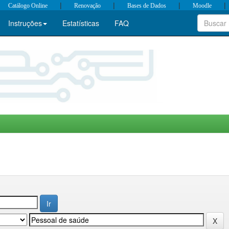
|
|
|
|
Catálogo Online
Renovação
Bases de Dados
Moodle
Instruções
Estatísticas
FAQ