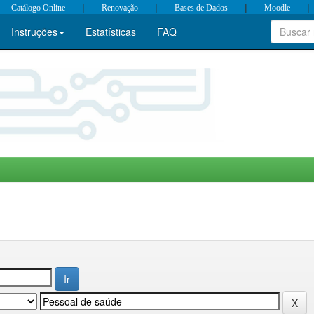
|
|
|
|
Catálogo Online
Renovação
Bases de Dados
Moodle
Instruções
Estatísticas
FAQ