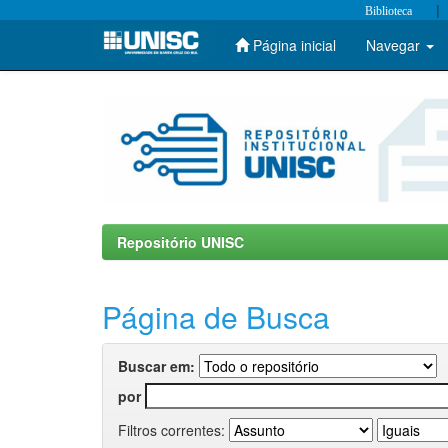
|
Biblioteca
Página inicial
Navegar
Skip
navigation
Repositório UNISC
Página de Busca
Buscar em:
por
Filtros correntes: