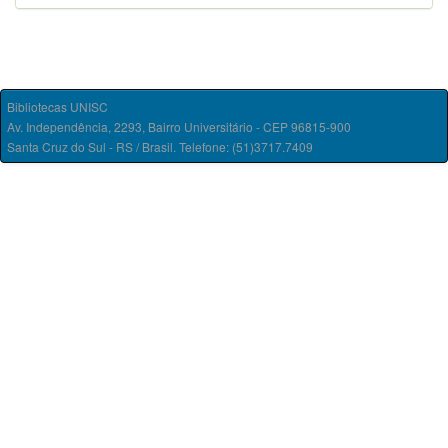
Bibliotecas UNISC
Av. Independência, 2293, Bairro Universitário - CEP 96815-900
Santa Cruz do Sul - RS / Brasil. Telefone: (51)3717.7409