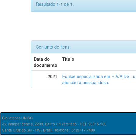
Resultado 1-1 de 1.
Conjunto de itens:
Data do
Título
documento
2021
Equipe especializada em HIV/AIDS : u
atenção à pessoa idosa.
Bibliotecas UNISC
Av. Independência, 2293, Bairro Universitário - CEP 96815-900
Santa Cruz do Sul - RS / Brasil. Telefone: (51)3717.7409