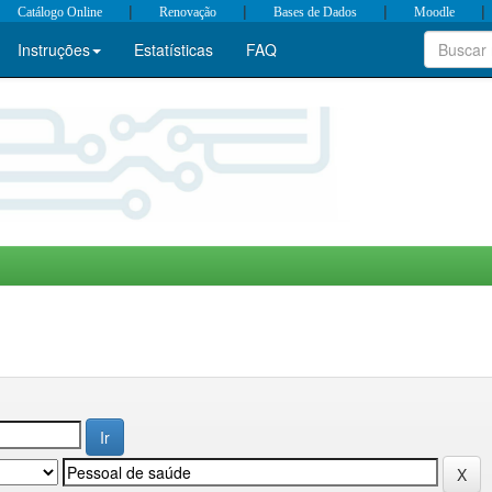
|
|
|
|
Catálogo Online
Renovação
Bases de Dados
Moodle
Instruções
Estatísticas
FAQ