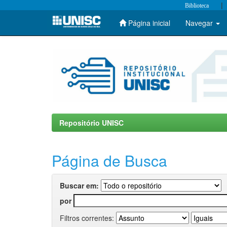
|
Biblioteca
Página inicial
Navegar
Skip
navigation
Repositório UNISC
Página de Busca
Buscar em:
por
Filtros correntes: