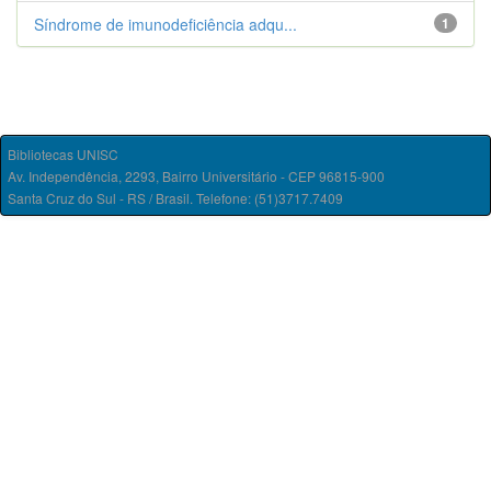
Síndrome de imunodeficiência adqu...
1
Bibliotecas UNISC
Av. Independência, 2293, Bairro Universitário - CEP 96815-900
Santa Cruz do Sul - RS / Brasil. Telefone: (51)3717.7409