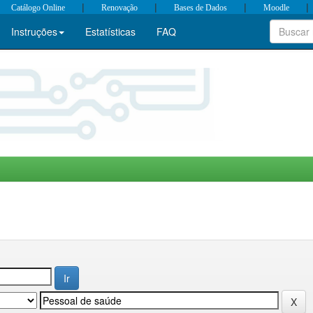
|
|
|
|
Catálogo Online
Renovação
Bases de Dados
Moodle
Instruções
Estatísticas
FAQ