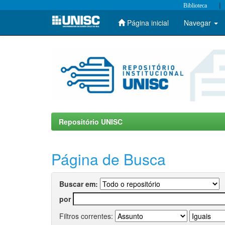
|
Biblioteca
Página inicial
Navegar
Skip
navigation
Repositório UNISC
Página de Busca
Buscar em:
por
Filtros correntes: