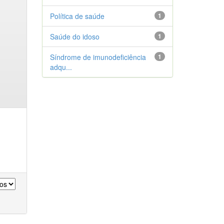
Política de saúde
1
Saúde do idoso
1
Síndrome de imunodeficiência
1
adqu...