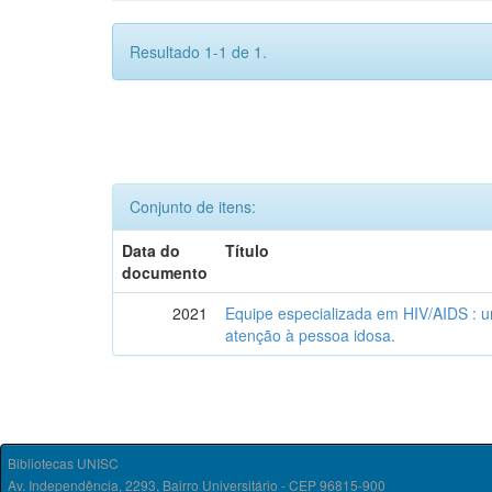
Resultado 1-1 de 1.
Conjunto de itens:
Data do
Título
documento
2021
Equipe especializada em HIV/AIDS : u
atenção à pessoa idosa.
Bibliotecas UNISC
Av. Independência, 2293, Bairro Universitário - CEP 96815-900