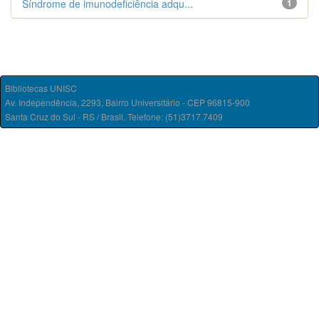
Síndrome de imunodeficiência adqu...
1
Bibliotecas UNISC
Av. Independência, 2293, Bairro Universitário - CEP 96815-900
Santa Cruz do Sul - RS / Brasil. Telefone: (51)3717.7409