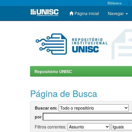
|
Biblioteca
Página inicial
Navegar
Skip
navigation
Repositório UNISC
Página de Busca
Buscar em:
por
Filtros correntes: