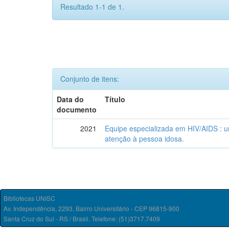
Resultado 1-1 de 1.
Conjunto de itens:
Data do
Título
documento
2021
Equipe especializada em HIV/AIDS : u
atenção à pessoa idosa.
Bibliotecas UNISC
Av. Independência, 2293, Bairro Universitário - CEP 96815-900
Santa Cruz do Sul - RS / Brasil. Telefone: (51)3717.7409