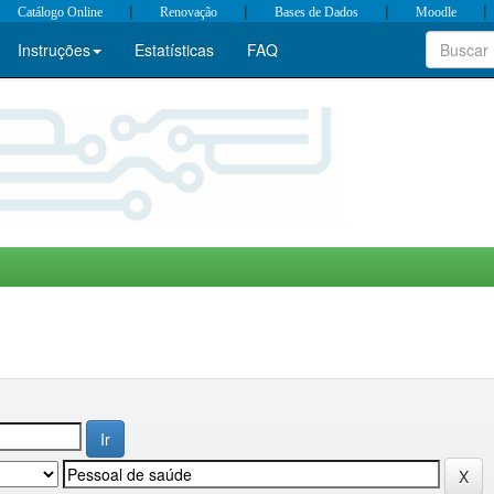
|
|
|
|
Catálogo Online
Renovação
Bases de Dados
Moodle
Instruções
Estatísticas
FAQ