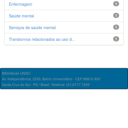
Enfermagem
1
Saúde mental
1
Serviços de saúde mental
1
Transtornos relacionados ao uso d...
1
Bibliotecas UNISC
Av. Independência, 2293, Bairro Universitário - CEP 96815-900
Santa Cruz do Sul - RS / Brasil. Telefone: (51)3717.7409