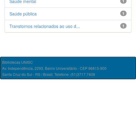
Saúde mental
1
Saúde pública
1
Transtornos relacionados ao uso d...
1
Bibliotecas UNISC
Av. Independência, 2293, Bairro Universitário - CEP 96815-900
Santa Cruz do Sul - RS / Brasil. Telefone: (51)3717.7409