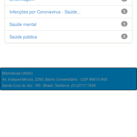
Infecções por Coronavirus - Saúde...
1
Saúde mental
1
Saúde pública
1
Bibliotecas UNISC
Av. Independência, 2293, Bairro Universitário - CEP 96815-900
Santa Cruz do Sul - RS / Brasil. Telefone: (51)3717.7409