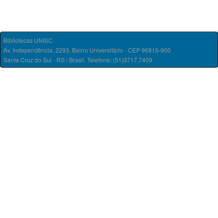
Bibliotecas UNISC
Av. Independência, 2293, Bairro Universitário - CEP 96815-900
Santa Cruz do Sul - RS / Brasil. Telefone: (51)3717.7409