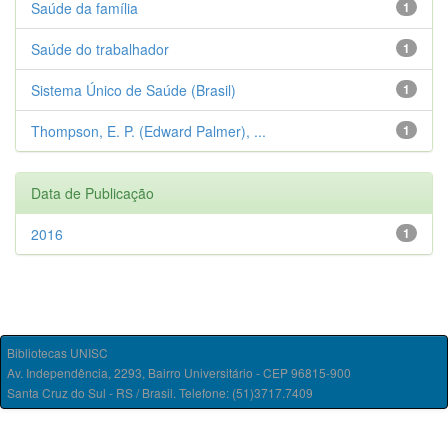
Saúde da família
1
Saúde do trabalhador
1
Sistema Único de Saúde (Brasil)
1
Thompson, E. P. (Edward Palmer), ...
1
Data de Publicação
2016
1
Bibliotecas UNISC
Av. Independência, 2293, Bairro Universitário - CEP 96815-900
Santa Cruz do Sul - RS / Brasil. Telefone: (51)3717.7409