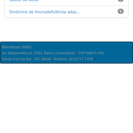
Síndrome de imunodeficiência adqu...
1
Bibliotecas UNISC
Av. Independência, 2293, Bairro Universitário - CEP 96815-900
Santa Cruz do Sul - RS / Brasil. Telefone: (51)3717.7409