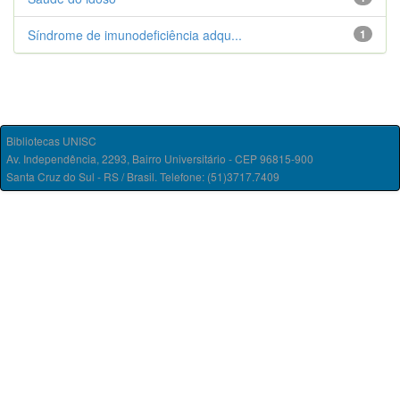
Síndrome de imunodeficiência adqu...
1
Bibliotecas UNISC
Av. Independência, 2293, Bairro Universitário - CEP 96815-900
Santa Cruz do Sul - RS / Brasil. Telefone: (51)3717.7409