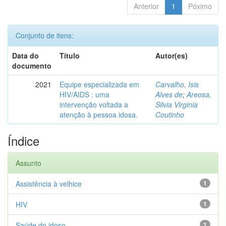
Anterior
1
Póximo
Conjunto de itens:
Data do
Título
Autor(es)
documento
2021
Equipe especializada em
Carvalho, Isis
HIV/AIDS : uma
Alves de
;
Areosa,
intervenção voltada a
Silvia Virginia
atenção à pessoa idosa.
Coutinho
Índice
Assunto
Assistência à velhice
1
HIV
1
Saúde do idoso
1