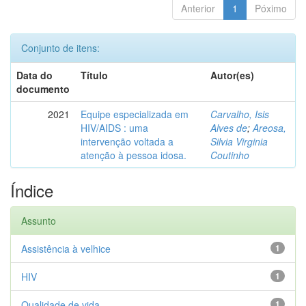
Anterior
1
Póximo
Conjunto de itens:
Data do
Título
Autor(es)
documento
2021
Equipe especializada em
Carvalho, Isis
HIV/AIDS : uma
Alves de
;
Areosa,
intervenção voltada a
Silvia Virginia
atenção à pessoa idosa.
Coutinho
Índice
Assunto
Assistência à velhice
1
HIV
1
Qualidade de vida
1