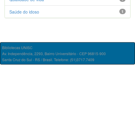
Saúde do idoso
1
Bibliotecas UNISC
Av. Independência, 2293, Bairro Universitário - CEP 96815-900
Santa Cruz do Sul - RS / Brasil. Telefone: (51)3717.7409