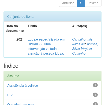
Anterior
1
Póximo
Conjunto de itens:
Data do
Título
Autor(es)
documento
2021
Equipe especializada em
Carvalho, Isis
HIV/AIDS : uma
Alves de
;
Areosa,
intervenção voltada a
Silvia Virginia
atenção à pessoa idosa.
Coutinho
Índice
Assunto
Assistência à velhice
1
HIV
1
Qualidade de vida
1