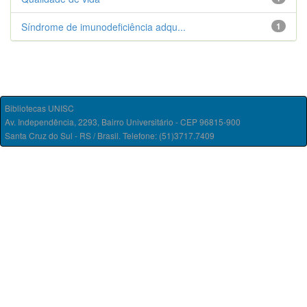
Síndrome de imunodeficiência adqu...
1
Bibliotecas UNISC
Av. Independência, 2293, Bairro Universitário - CEP 96815-900
Santa Cruz do Sul - RS / Brasil. Telefone: (51)3717.7409