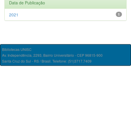
Data de Publicação
2021
1
Bibliotecas UNISC
Av. Independência, 2293, Bairro Universitário - CEP 96815-900
Santa Cruz do Sul - RS / Brasil. Telefone: (51)3717.7409