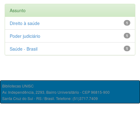
Assunto
Direito à saúde
1
Poder judiciário
1
Saúde - Brasil
1
Bibliotecas UNISC
Av. Independência, 2293, Bairro Universitário - CEP 96815-900
Santa Cruz do Sul - RS / Brasil. Telefone: (51)3717.7409