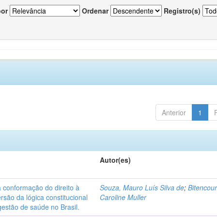
por
Ordenar
Registro(s)
Anterior
1
Autor(es)
na conformação do direito à
Souza, Mauro Luís Silva de
;
Bitencour
ersão da lógica constitucional
Caroline Muller
estão de saúde no Brasil.