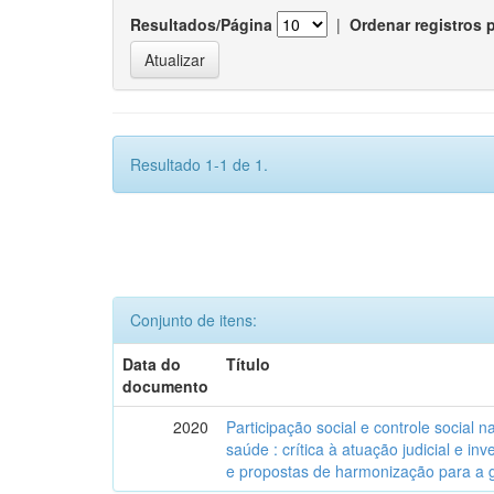
Resultados/Página
|
Ordenar registros 
Resultado 1-1 de 1.
Conjunto de itens:
Data do
Título
documento
2020
Participação social e controle social 
saúde : crítica à atuação judicial e inv
e propostas de harmonização para a g