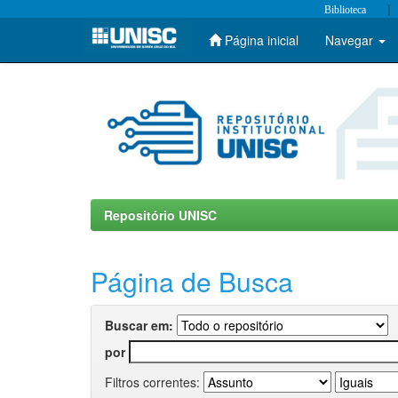
|
Biblioteca
Página inicial
Navegar
Skip
navigation
Repositório UNISC
Página de Busca
Buscar em:
por
Filtros correntes: