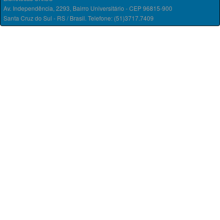
Av. Independência, 2293, Bairro Universitário - CEP 96815-900
Santa Cruz do Sul - RS / Brasil. Telefone: (51)3717.7409