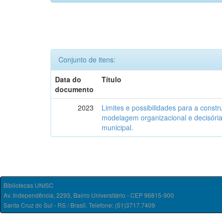
Conjunto de itens:
Data do
Título
documento
2023
Limites e possibilidades para a constr
modelagem organizacional e decisória d
municipal.
Bibliotecas UNISC
Av. Independência, 2293, Bairro Universitário - CEP 96815-900
Santa Cruz do Sul - RS / Brasil. Telefone: (51)3717.7409