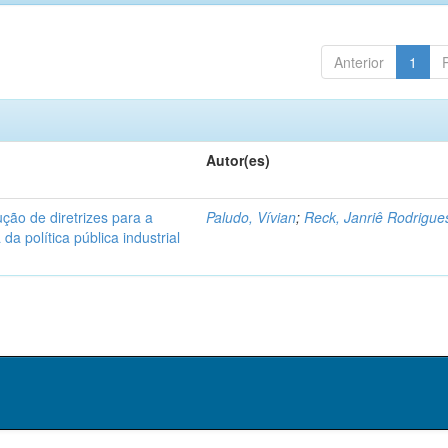
Anterior
1
Autor(es)
ução de diretrizes para a
Paludo, Vívian
;
Reck, Janriê Rodrigue
a política pública industrial