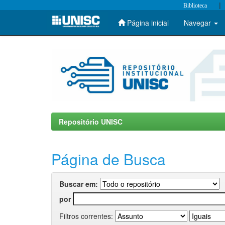
|
Biblioteca
Página inicial
Navegar
Skip
navigation
Repositório UNISC
Página de Busca
Buscar em:
por
Filtros correntes: