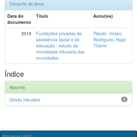
Conjunto de itens:
Data do
Título
Autor(es)
documento
2019
Fundações privadas de
Paludo, Vívian
;
assistência social e de
Rodrigues, Hugo
educação : estudo da
Thamir
moralidade tributária das
imunidades.
Índice
Assunto
Direito tributário
1
Bibliotecas UNISC