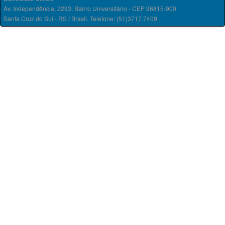
Av. Independência, 2293, Bairro Universitário - CEP 96815-900
Santa Cruz do Sul - RS / Brasil. Telefone: (51)3717.7409