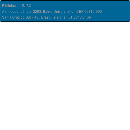
Bibliotecas UNISC
Av. Independência, 2293, Bairro Universitário - CEP 96815-900
Santa Cruz do Sul - RS / Brasil. Telefone: (51)3717.7409