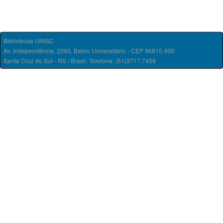
Bibliotecas UNISC
Av. Independência, 2293, Bairro Universitário - CEP 96815-900
Santa Cruz do Sul - RS / Brasil. Telefone: (51)3717.7409