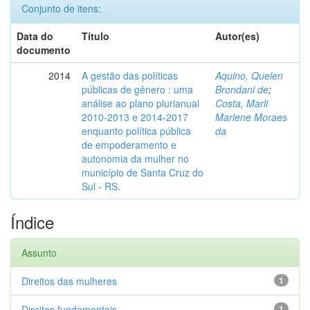
Conjunto de itens:
Data do
Título
Autor(es)
documento
2014
A gestão das políticas
Aquino, Quelen
públicas de gênero : uma
Brondani de
;
análise ao plano plurianual
Costa, Marli
2010-2013 e 2014-2017
Marlene Moraes
enquanto política pública
da
de empoderamento e
autonomia da mulher no
município de Santa Cruz do
Sul - RS.
Índice
Assunto
Direitos das mulheres
1
Direitos fundamentais
1