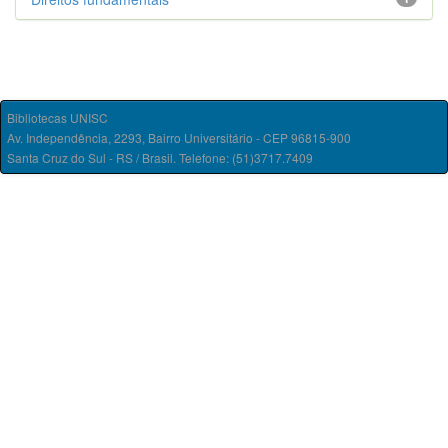
Bibliotecas UNISC
Av. Independência, 2293, Bairro Universitário - CEP 96815-900
Santa Cruz do Sul - RS / Brasil. Telefone: (51)3717.7409