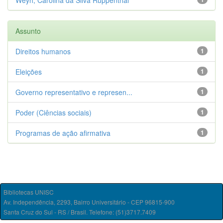
Weyh, Carolina da Silva Ruppenthal
Assunto
Direitos humanos
1
Eleições
1
Governo representativo e represen...
1
Poder (Ciências sociais)
1
Programas de ação afirmativa
1
Bibliotecas UNISC
Av. Independência, 2293, Bairro Universitário - CEP 96815-900
Santa Cruz do Sul - RS / Brasil. Telefone: (51)3717.7409