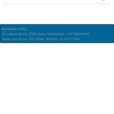
Bibliotecas UNISC
Av. Independência, 2293, Bairro Universitário - CEP 96815-900
Santa Cruz do Sul - RS / Brasil. Telefone: (51)3717.7409