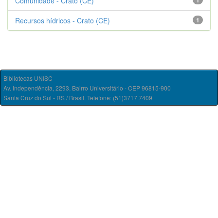
Comunidade - Crato (CE)
1
Recursos hídricos - Crato (CE)
1
Bibliotecas UNISC
Av. Independência, 2293, Bairro Universitário - CEP 96815-900
Santa Cruz do Sul - RS / Brasil. Telefone: (51)3717.7409