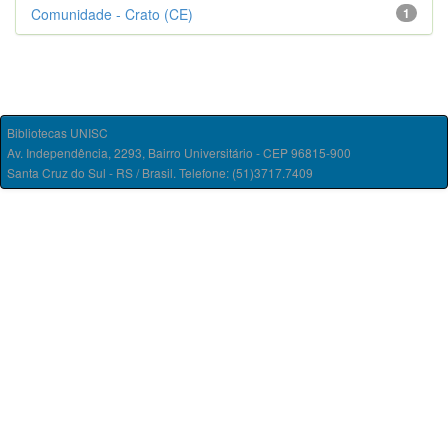
Comunidade - Crato (CE)
1
Bibliotecas UNISC
Av. Independência, 2293, Bairro Universitário - CEP 96815-900
Santa Cruz do Sul - RS / Brasil. Telefone: (51)3717.7409