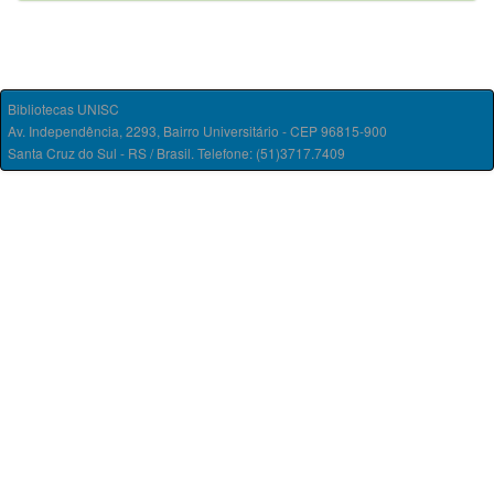
Bibliotecas UNISC
Av. Independência, 2293, Bairro Universitário - CEP 96815-900
Santa Cruz do Sul - RS / Brasil. Telefone: (51)3717.7409