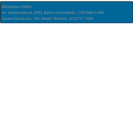
Bibliotecas UNISC
Av. Independência, 2293, Bairro Universitário - CEP 96815-900
Santa Cruz do Sul - RS / Brasil. Telefone: (51)3717.7409