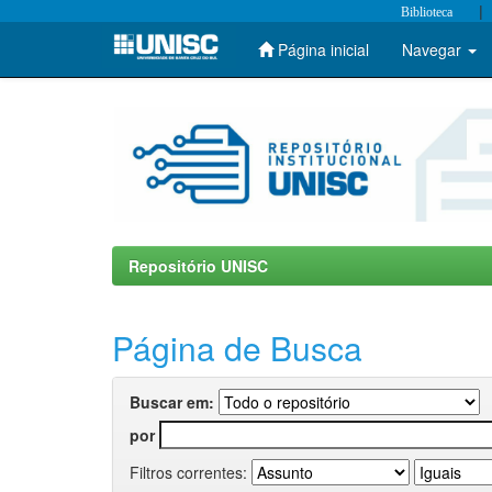
|
Biblioteca
Página inicial
Navegar
Skip
navigation
Repositório UNISC
Página de Busca
Buscar em:
por
Filtros correntes: