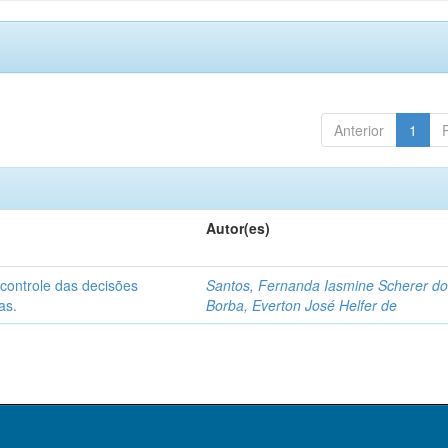
Anterior
1
Autor(es)
o controle das decisões
Santos, Fernanda Iasmine Scherer d
as.
Borba, Everton José Helfer de