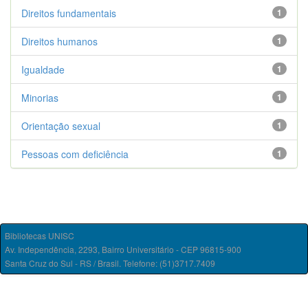
Direitos fundamentais
1
Direitos humanos
1
Igualdade
1
Minorias
1
Orientação sexual
1
Pessoas com deficiência
1
Bibliotecas UNISC
Av. Independência, 2293, Bairro Universitário - CEP 96815-900
Santa Cruz do Sul - RS / Brasil. Telefone: (51)3717.7409