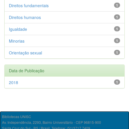
Direitos fundamentais
1
Direitos humanos
1
Igualdade
1
Minorias
1
Orientação sexual
1
Data de Publicação
2018
1
Bibliotecas UNISC
Av. Independência, 2293, Bairro Universitário - CEP 96815-900
Santa Cruz do Sul - RS / Brasil. Telefone: (51)3717.7409