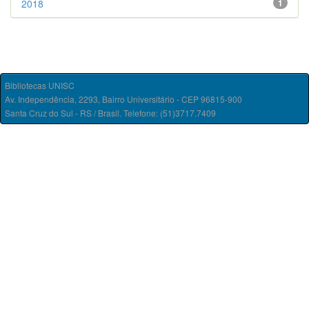
2018
1
Bibliotecas UNISC
Av. Independência, 2293, Bairro Universitário - CEP 96815-900
Santa Cruz do Sul - RS / Brasil. Telefone: (51)3717.7409