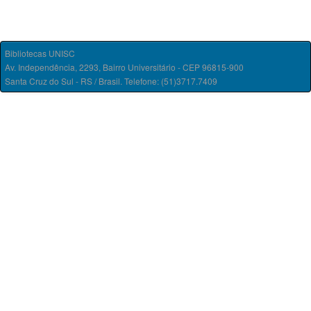
Bibliotecas UNISC
Av. Independência, 2293, Bairro Universitário - CEP 96815-900
Santa Cruz do Sul - RS / Brasil. Telefone: (51)3717.7409