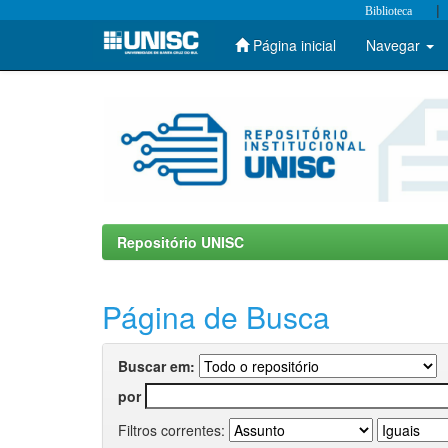
|
Biblioteca
Página inicial
Navegar
Skip
navigation
Repositório UNISC
Página de Busca
Buscar em:
por
Filtros correntes: